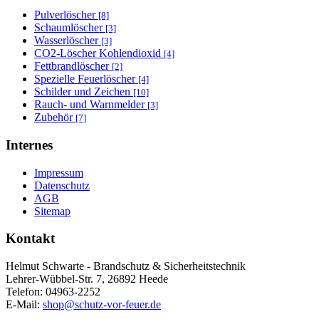
Pulverlöscher
[8]
Schaumlöscher
[3]
Wasserlöscher
[3]
CO2-Löscher Kohlendioxid
[4]
Fettbrandlöscher
[2]
Spezielle Feuerlöscher
[4]
Schilder und Zeichen
[10]
Rauch- und Warnmelder
[3]
Zubehör
[7]
Internes
Impressum
Datenschutz
AGB
Sitemap
Kontakt
Helmut Schwarte - Brandschutz & Sicherheitstechnik
Lehrer-Wübbel-Str. 7, 26892 Heede
Telefon: 04963-2252
E-Mail:
shop@schutz-vor-feuer.de