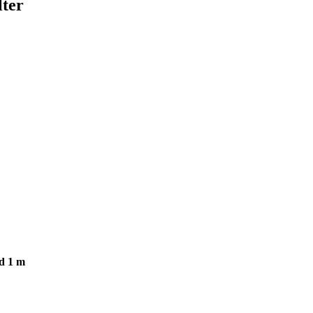
ter
nd 1 m