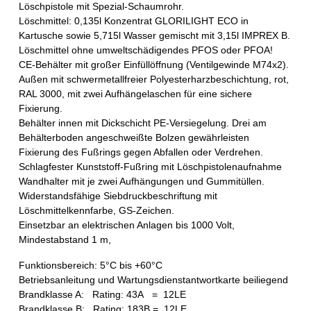
Löschpistole mit Spezial-Schaumrohr.
Löschmittel: 0,135l Konzentrat GLORILIGHT ECO in
Kartusche sowie 5,715l Wasser gemischt mit 3,15l IMPREX B.
Löschmittel ohne umweltschädigendes PFOS oder PFOA!
CE-Behälter mit großer Einfüllöffnung (Ventilgewinde M74x2).
Außen mit schwermetallfreier Polyesterharzbeschichtung, rot,
RAL 3000, mit zwei Aufhängelaschen für eine sichere
Fixierung.
Behälter innen mit Dickschicht PE-Versiegelung. Drei am
Behälterboden angeschweißte Bolzen gewährleisten
Fixierung des Fußrings gegen Abfallen oder Verdrehen.
Schlagfester Kunststoff-Fußring mit Löschpistolenaufnahme
Wandhalter mit je zwei Aufhängungen und Gummitüllen.
Widerstandsfähige Siebdruckbeschriftung mit
Löschmittelkennfarbe, GS-Zeichen.
Einsetzbar an elektrischen Anlagen bis 1000 Volt,
Mindestabstand 1 m,
Funktionsbereich: 5°C bis +60°C
Betriebsanleitung und Wartungsdienstantwortkarte beiliegend
Brandklasse A: Rating: 43A = 12LE
Brandklasse B: Rating: 183B = 12LE